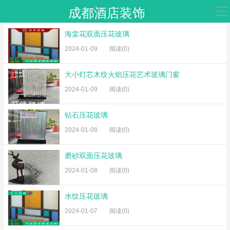
成都酒店装饰
导
航
海棠花双面压花玻璃
玻璃厂
网站首页
2024-01-09
阅读(0)
头条新闻
大小灯芯木纹火焰压花艺术玻璃门窗
夹丝玻璃
2024-01-09
阅读(0)
激光内雕
钻石压花玻璃
2024-01-08
阅读(0)
夹娟夹胶
渐变玻璃
磨砂双面压花玻璃
2024-01-08
阅读(0)
压花玻璃
水纹压花玻璃
工程玻璃
2024-01-07
阅读(0)