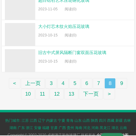
超白钻石艺术压花钢化玻璃
2023-11-05
阅读(0)
大小灯芯木纹火焰压花玻璃
2023-10-15
阅读(0)
旧古中式屏风隔断门窗双面压花玻璃
2023-10-15
阅读(0)
<
上一页
3
4
5
6
7
8
9
10
11
12
13
下一页
>
热门城市:
江苏
江西
辽宁
内蒙古
宁夏
青海
山东
山西
陕西
四川
西藏
新疆
吉林
湖南
广东
浙江
安徽
福建
甘肃
广西
贵州
海南
河北
河南
黑龙江
湖北
云南
Copyright © 2002-2020 成都酒店装饰玻璃厂 版权所有
全国加盟
|
网站地图