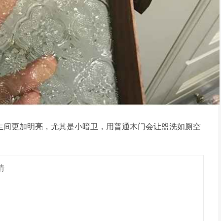
生间更加明亮，尤其是小暗卫，用普通木门会让盥洗如厕空
。
情