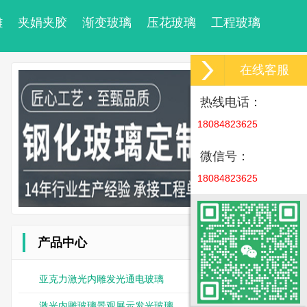
雕
夹娟夹胶
渐变玻璃
压花玻璃
工程玻璃
在线客服
热线电话：
18084823625
微信号：
18084823625
产品中心
亚克力激光内雕发光通电玻璃
激光内雕玻璃景观展示发光玻璃