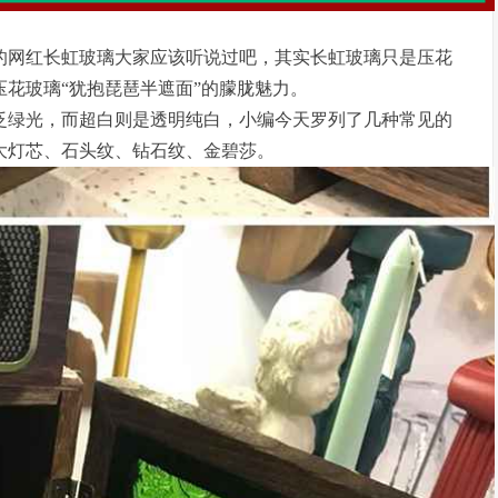
的网红长虹玻璃大家应该听说过吧，其实长虹玻璃只是压花
花玻璃“犹抱琵琶半遮面”的朦胧魅力。
泛绿光，而超白则是透明纯白，小编今天罗列了几种常见的
大灯芯、石头纹、钻石纹、金碧莎。