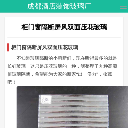
成都酒店装饰玻璃厂
导
航
网站首页
柜门窗隔断屏风双面压花玻璃
头条新闻
柜门窗隔断屏风双面压花玻璃
夹丝玻璃
不知道玻璃隔断的小萌新们，现在听得最多的就是
激光内雕
长虹玻璃，这只是压花玻璃的一种，我整理了九种高颜
夹娟夹胶
值玻璃隔断，希望能为大家的新家“出一份力”，收藏
吧！
渐变玻璃
压花玻璃
工程玻璃